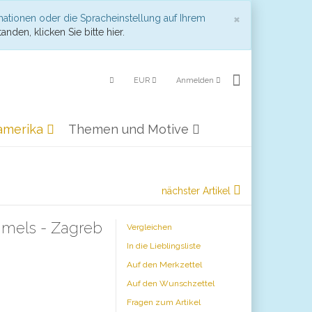
Schließen
×
mationen oder die Spracheinstellung auf Ihrem
anden, klicken Sie bitte hier.
EUR
Anmelden
amerika
Themen und Motive
nächster Artikel
mmels - Zagreb
Vergleichen
In die Lieblingsliste
Auf den Merkzettel
Auf den Wunschzettel
Fragen zum Artikel