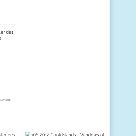
ter des
s
esehen.