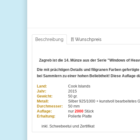
Beschreibung
[!] Wunschpreis
Zagreb ist die 14. Münze aus der Serie "Windows of Hea
Die mit prächtigen Details und filigranen Farben gefertigt
bei Sammlern zu einer hohen Beliebtheit! Diese Auflage dü
Land:
Cook Islands
Jahr:
2015
Gewicht:
50 gr.
Metall:
Silber 925/1000 + kunstvoll bearbeitetes 
Durchmesser:
50 mm
Auflage:
nur
2000
Stück
Erhaltung:
Polierte Platte
inkl. Schwebeetui und Zertifikat