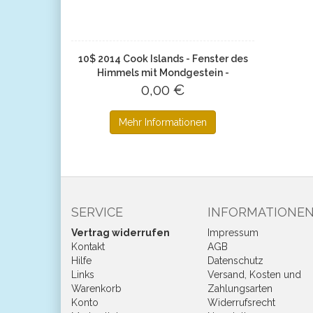
10$ 2014 Cook Islands - Fenster des
Himmels mit Mondgestein -
Washington National Cathedral
0,00 €
Mehr Informationen
SERVICE
INFORMATIONE
Vertrag widerrufen
Impressum
Kontakt
AGB
Hilfe
Datenschutz
Links
Versand, Kosten und
Warenkorb
Zahlungsarten
Konto
Widerrufsrecht