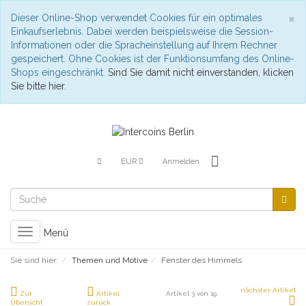
S
×
Dieser Online-Shop verwendet Cookies für ein optimales
Einkaufserlebnis. Dabei werden beispielsweise die Session-
Informationen oder die Spracheinstellung auf Ihrem Rechner
gespeichert. Ohne Cookies ist der Funktionsumfang des Online-
Shops eingeschränkt.
Sind Sie damit nicht einverstanden, klicken
Sie bitte hier.
EUR
Anmelden
Toggle
Menü
navigation
Sie sind hier:
Themen und Motive
Fenster des Himmels
nächster Artikel
Zur
Artikel
Artikel 3 von 19
Übersicht
zurück