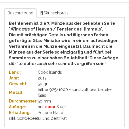
Beschreibung
[!] Wunschpreis
Bethlehem ist die 7. Münze aus der beliebten Serie
"Windows of Heaven / Fenster des Himmels".
Die mit prächtigen Details und filigranen Farben
gefertigte Glas-Miniatur wird in einem aufwändigen
Verfahren in die Münze eingesetzt. Das macht die
Münzen aus der Serie so einzigartig und führt bei
Sammlern zu einer hohen Beliebtheit! Diese Auflage
dürfte daher auch sehr schnell vergriffen sein!
Land:
Cook Islands
Jahr:
2012
Gewicht:
50 gr.
Silber 925/1000 + kunstvoll bearbeitetes
Metall:
Glas
Durchmesser:
50 mm
Auflage:
nur
2000
Stück
Erhaltung:
Polierte Platte
inkl. Schwebeetui und Zertifikat