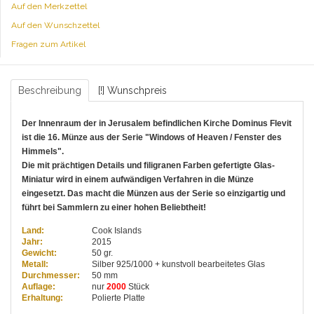
Auf den Merkzettel
Auf den Wunschzettel
Fragen zum Artikel
Beschreibung
[!] Wunschpreis
Der Innenraum der in Jerusalem befindlichen Kirche Dominus Flevit
ist die 16. Münze aus der Serie "Windows of Heaven / Fenster des
Himmels".
Die mit prächtigen Details und filigranen Farben gefertigte Glas-
Miniatur wird in einem aufwändigen Verfahren in die Münze
eingesetzt. Das macht die Münzen aus der Serie so einzigartig und
führt bei Sammlern zu einer hohen Beliebtheit!
Land:
Cook Islands
Jahr:
2015
Gewicht:
50 gr.
Metall:
Silber 925/1000 + kunstvoll bearbeitetes Glas
Durchmesser:
50 mm
Auflage:
nur
2000
Stück
Erhaltung:
Polierte Platte