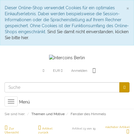
S
×
Dieser Online-Shop verwendet Cookies für ein optimales
Einkaufserlebnis. Dabei werden beispielsweise die Session-
Informationen oder die Spracheinstellung auf Ihrem Rechner
gespeichert. Ohne Cookies ist der Funktionsumfang des Online-
Shops eingeschränkt.
Sind Sie damit nicht einverstanden, klicken
Sie bitte hier.
EUR
Anmelden
Toggle
Menü
navigation
Sie sind hier:
Themen und Motive
Fenster des Himmels
nächster Artikel
Zur
Artikel
Artikel 13 von 19
Übersicht
zurück