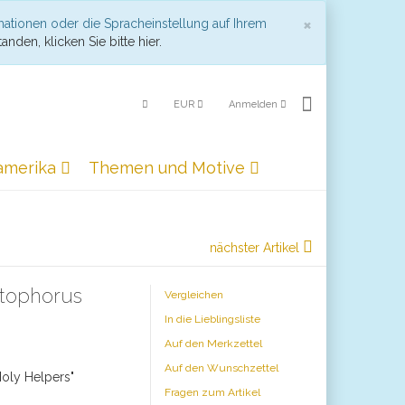
Schließen
×
mationen oder die Spracheinstellung auf Ihrem
anden, klicken Sie bitte hier.
EUR
Anmelden
amerika
Themen und Motive
nächster Artikel
stophorus
Vergleichen
In die Lieblingsliste
Auf den Merkzettel
Auf den Wunschzettel
Holy Helpers"
Fragen zum Artikel