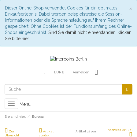
S
×
Dieser Online-Shop verwendet Cookies für ein optimales
Einkaufserlebnis. Dabei werden beispielsweise die Session-
Informationen oder die Spracheinstellung auf Ihrem Rechner
gespeichert. Ohne Cookies ist der Funktionsumfang des Online-
Shops eingeschränkt.
Sind Sie damit nicht einverstanden, klicken
Sie bitte hier.
EUR
Anmelden
Toggle
Menü
navigation
Sie sind hier:
Europa
nächster Artikel
Zur
Artikel
Artikel 92 von
Übersicht
zurück