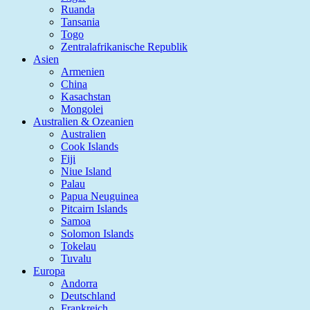
Ruanda
Tansania
Togo
Zentralafrikanische Republik
Asien
Armenien
China
Kasachstan
Mongolei
Australien & Ozeanien
Australien
Cook Islands
Fiji
Niue Island
Palau
Papua Neuguinea
Pitcairn Islands
Samoa
Solomon Islands
Tokelau
Tuvalu
Europa
Andorra
Deutschland
Frankreich