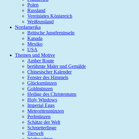
Polen
Russland
Vereinigtes Königreich
Weißrussland
Nordamerika
Britische Jungferninseln
Kanada
Mexiko
USA
Themen und Motive
Amber Route
berühmte Maler und Gemälde
Chinesischer Kalender
Fenster des Himmels
Glücksmünzen
Goldmünzen
Heilige des Christentums
Holy Windows
Imperial Eggs
Meteoritenmünzen
Perlmünzen
Schätze der Welt
Schmetterlinge
Tierwelt
Weihnachten